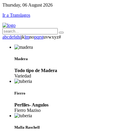
Thursday, 06 August 2026
Ir a Translagos
a
b
c
d
e
f
g
h
i
j
k
l
m
n
o
p
q
r
s
t
u
v
w
x
y
z
#
Madera
Todo tipo de Madera
Variedad
Fierro
Perfiles- Angulos
Fierro Maziso
Malla Raschell