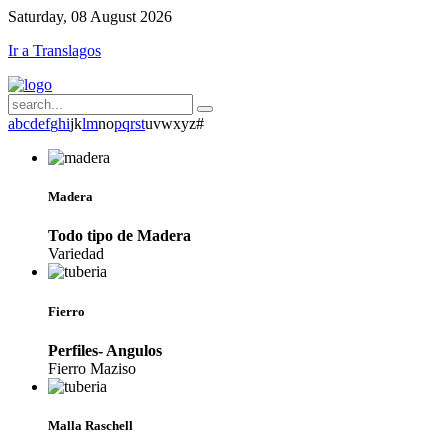
Saturday, 08 August 2026
Ir a Translagos
a
b
c
d
e
f
g
h
i
j
k
l
m
n
o
p
q
r
s
t
u
v
w
x
y
z
#
Madera
Todo tipo de Madera
Variedad
Fierro
Perfiles- Angulos
Fierro Maziso
Malla Raschell